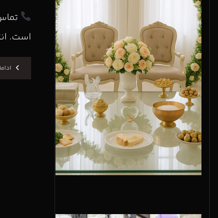
تماس 
است. انت
ادام