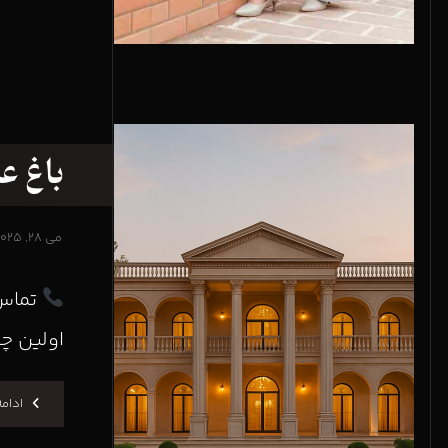
باغ ع
می ۲۸, ۲۰۲۵
اولین چی
ادام